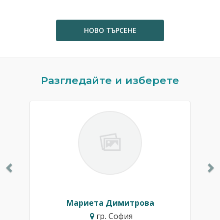
НОВО ТЪРСЕНЕ
Previous
N
Разгледайте и изберете
Мариета Димитрова
гр. София