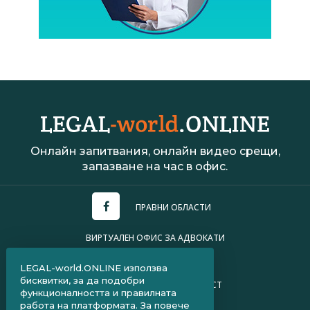
Онлайн запитвания, онлайн видео срещи,
запазване на час в офис.
ПРАВНИ ОБЛАСТИ
ВИРТУАЛЕН ОФИС ЗА АДВОКАТИ
УСЛОВИЯ ЗА ПОЛЗВАНЕ
LEGAL-world.ONLINE използва
бисквитки, за да подобри
ПОЛИТИКА ЗА ПОВЕРИТЕЛНОСТ
функционалността и правилната
работа на платформата. За повече
ЧЗВ ЗА КЛИЕНТИ