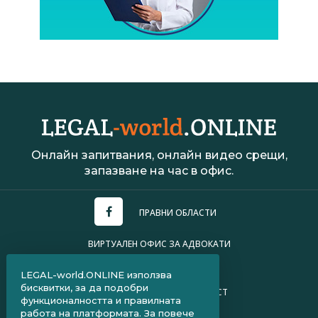
Онлайн запитвания, онлайн видео срещи,
запазване на час в офис.
ПРАВНИ ОБЛАСТИ
ВИРТУАЛЕН ОФИС ЗА АДВОКАТИ
УСЛОВИЯ ЗА ПОЛЗВАНЕ
LEGAL-world.ONLINE използва
бисквитки, за да подобри
ПОЛИТИКА ЗА ПОВЕРИТЕЛНОСТ
функционалността и правилната
работа на платформата. За повече
ЧЗВ ЗА КЛИЕНТИ