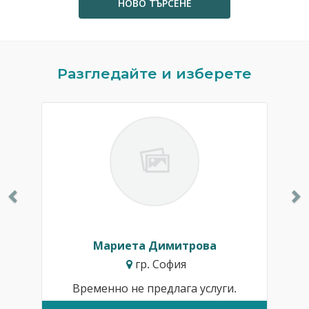
НОВО ТЪРСЕНЕ
Previous
N
Разгледайте и изберете
Мариета Димитрова
гр. София
Временно не предлага услуги.