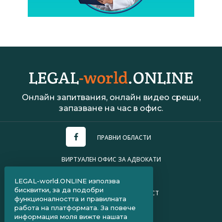
Онлайн запитвания, онлайн видео срещи,
запазване на час в офис.
ПРАВНИ ОБЛАСТИ
ВИРТУАЛЕН ОФИС ЗА АДВОКАТИ
УСЛОВИЯ ЗА ПОЛЗВАНЕ
LEGAL-world.ONLINE използва
бисквитки, за да подобри
ПОЛИТИКА ЗА ПОВЕРИТЕЛНОСТ
функционалността и правилната
работа на платформата. За повече
ЧЗВ ЗА КЛИЕНТИ
информация моля вижте нашата