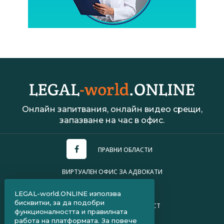
Онлайн запитвания, онлайн видео срещи,
запазване на час в офис.
ПРАВНИ ОБЛАСТИ
ВИРТУАЛЕН ОФИС ЗА АДВОКАТИ
УСЛОВИЯ ЗА ПОЛЗВАНЕ
LEGAL-world.ONLINE използва
бисквитки, за да подобри
ПОЛИТИКА ЗА ПОВЕРИТЕЛНОСТ
функционалността и правилната
работа на платформата. За повече
ЧЗВ ЗА КЛИЕНТИ