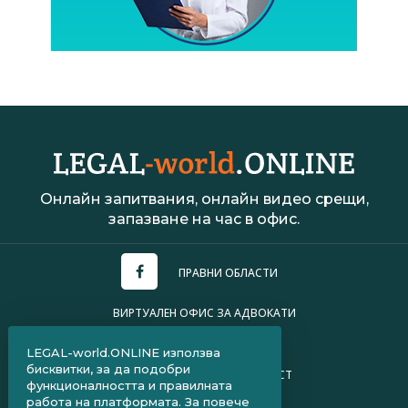
Онлайн запитвания, онлайн видео срещи,
запазване на час в офис.
ПРАВНИ ОБЛАСТИ
ВИРТУАЛЕН ОФИС ЗА АДВОКАТИ
УСЛОВИЯ ЗА ПОЛЗВАНЕ
LEGAL-world.ONLINE използва
бисквитки, за да подобри
ПОЛИТИКА ЗА ПОВЕРИТЕЛНОСТ
функционалността и правилната
работа на платформата. За повече
ЧЗВ ЗА КЛИЕНТИ