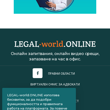
Онлайн запитвания, онлайн видео срещи,
запазване на час в офис.
ПРАВНИ ОБЛАСТИ
ВИРТУАЛЕН ОФИС ЗА АДВОКАТИ
УСЛОВИЯ ЗА ПОЛЗВАНЕ
LEGAL-world.ONLINE използва
бисквитки, за да подобри
ПОЛИТИКА ЗА ПОВЕРИТЕЛНОСТ
функционалността и правилната
работа на платформата. За повече
ЧЗВ ЗА КЛИЕНТИ