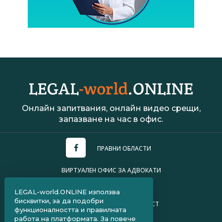
Онлайн запитвания, онлайн видео срещи,
запазване на час в офис.
ПРАВНИ ОБЛАСТИ
ВИРТУАЛЕН ОФИС ЗА АДВОКАТИ
УСЛОВИЯ ЗА ПОЛЗВАНЕ
LEGAL-world.ONLINE използва
бисквитки, за да подобри
ПОЛИТИКА ЗА ПОВЕРИТЕЛНОСТ
функционалността и правилната
работа на платформата. За повече
ЧЗВ ЗА КЛИЕНТИ