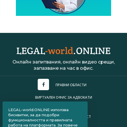
Онлайн запитвания, онлайн видео срещи,
запазване на час в офис.
ПРАВНИ ОБЛАСТИ
ВИРТУАЛЕН ОФИС ЗА АДВОКАТИ
УСЛОВИЯ ЗА ПОЛЗВАНЕ
LEGAL-world.ONLINE използва
бисквитки, за да подобри
ПОЛИТИКА ЗА ПОВЕРИТЕЛНОСТ
функционалността и правилната
работа на платформата. За повече
ЧЗВ ЗА КЛИЕНТИ