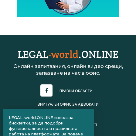
Онлайн запитвания, онлайн видео срещи,
запазване на час в офис.
ПРАВНИ ОБЛАСТИ
ВИРТУАЛЕН ОФИС ЗА АДВОКАТИ
УСЛОВИЯ ЗА ПОЛЗВАНЕ
LEGAL-world.ONLINE използва
бисквитки, за да подобри
ПОЛИТИКА ЗА ПОВЕРИТЕЛНОСТ
функционалността и правилната
работа на платформата. За повече
ЧЗВ ЗА КЛИЕНТИ