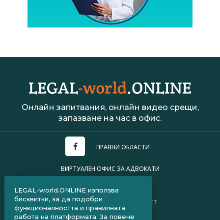
Онлайн запитвания, онлайн видео срещи,
запазване на час в офис.
ПРАВНИ ОБЛАСТИ
ВИРТУАЛЕН ОФИС ЗА АДВОКАТИ
УСЛОВИЯ ЗА ПОЛЗВАНЕ
LEGAL-world.ONLINE използва
бисквитки, за да подобри
ПОЛИТИКА ЗА ПОВЕРИТЕЛНОСТ
функционалността и правилната
работа на платформата. За повече
ЧЗВ ЗА КЛИЕНТИ