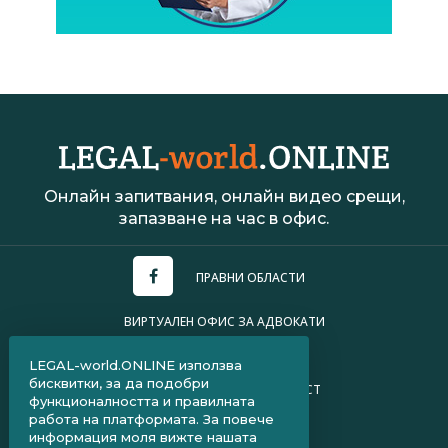
Онлайн запитвания, онлайн видео срещи,
запазване на час в офис.
ПРАВНИ ОБЛАСТИ
ВИРТУАЛЕН ОФИС ЗА АДВОКАТИ
УСЛОВИЯ ЗА ПОЛЗВАНЕ
LEGAL-world.ONLINE използва
бисквитки, за да подобри
ПОЛИТИКА ЗА ПОВЕРИТЕЛНОСТ
функционалността и правилната
работа на платформата. За повече
ЧЗВ ЗА КЛИЕНТИ
информация моля вижте нашата