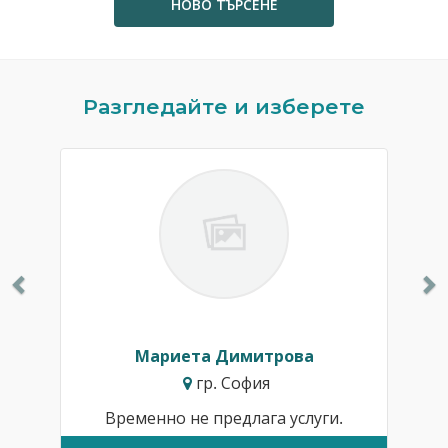
НОВО ТЪРСЕНЕ
Previous
N
Разгледайте и изберете
Мариета Димитрова
гр. София
Временно не предлага услуги.