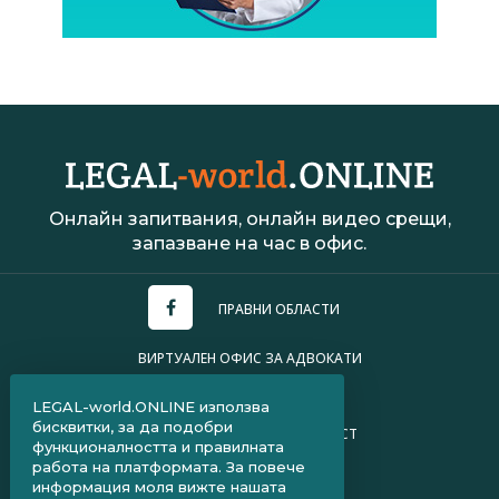
Онлайн запитвания, онлайн видео срещи,
запазване на час в офис.
ПРАВНИ ОБЛАСТИ
ВИРТУАЛЕН ОФИС ЗА АДВОКАТИ
УСЛОВИЯ ЗА ПОЛЗВАНЕ
LEGAL-world.ONLINE използва
бисквитки, за да подобри
ПОЛИТИКА ЗА ПОВЕРИТЕЛНОСТ
функционалността и правилната
работа на платформата. За повече
ЧЗВ ЗА КЛИЕНТИ
информация моля вижте нашата