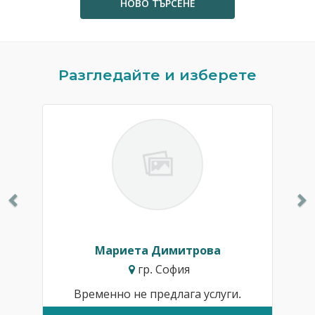
НОВО ТЪРСЕНЕ
Previous
N
Разгледайте и изберете
Мариета Димитрова
гр. София
Временно не предлага услуги.