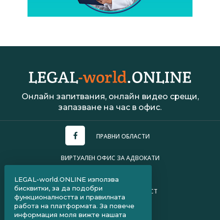
Онлайн запитвания, онлайн видео срещи,
запазване на час в офис.
ПРАВНИ ОБЛАСТИ
ВИРТУАЛЕН ОФИС ЗА АДВОКАТИ
УСЛОВИЯ ЗА ПОЛЗВАНЕ
LEGAL-world.ONLINE използва
бисквитки, за да подобри
ПОЛИТИКА ЗА ПОВЕРИТЕЛНОСТ
функционалността и правилната
работа на платформата. За повече
ЧЗВ ЗА КЛИЕНТИ
информация моля вижте нашата