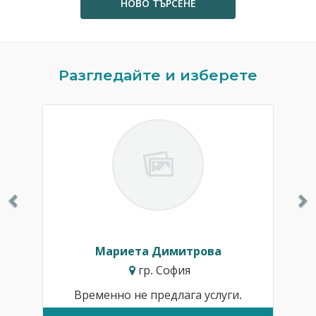
НОВО ТЪРСЕНЕ
Previous
N
Разгледайте и изберете
Мариета Димитрова
гр. София
Временно не предлага услуги.