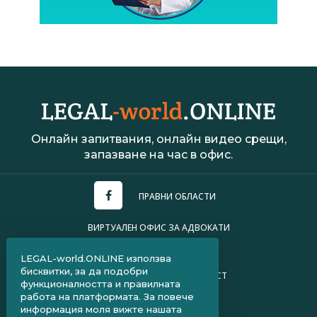
Онлайн запитвания, онлайн видео срещи,
запазване на час в офис.
ПРАВНИ ОБЛАСТИ
ВИРТУАЛЕН ОФИС ЗА АДВОКАТИ
УСЛОВИЯ ЗА ПОЛЗВАНЕ
LEGAL-world.ONLINE използва
бисквитки, за да подобри
ПОЛИТИКА ЗА ПОВЕРИТЕЛНОСТ
функционалността и правилната
работа на платформата. За повече
ЧЗВ ЗА КЛИЕНТИ
информация моля вижте нашата