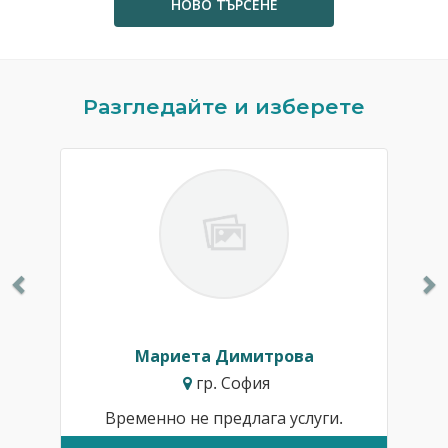
НОВО ТЪРСЕНЕ
Previous
N
Разгледайте и изберете
Мариета Димитрова
гр. София
Временно не предлага услуги.