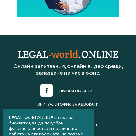
Онлайн запитвания, онлайн видео срещи,
запазване на час в офис.
ПРАВНИ ОБЛАСТИ
ВИРТУАЛЕН ОФИС ЗА АДВОКАТИ
УСЛОВИЯ ЗА ПОЛЗВАНЕ
LEGAL-world.ONLINE използва
бисквитки, за да подобри
ПОЛИТИКА ЗА ПОВЕРИТЕЛНОСТ
функционалността и правилната
работа на платформата. За повече
ЧЗВ ЗА КЛИЕНТИ