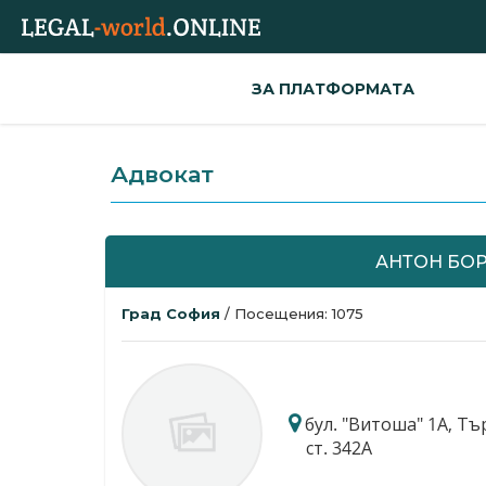
ЗА ПЛАТФОРМАТА
Адвокат
АНТОН БО
Град София
/ Посещения: 1075
бул. "Витоша" 1А, Търг
ст. 342А