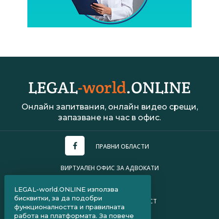
Онлайн запитвания, онлайн видео срещи,
запазване на час в офис.
ПРАВНИ ОБЛАСТИ
ВИРТУАЛЕН ОФИС ЗА АДВОКАТИ
УСЛОВИЯ ЗА ПОЛЗВАНЕ
LEGAL-world.ONLINE използва
бисквитки, за да подобри
ПОЛИТИКА ЗА ПОВЕРИТЕЛНОСТ
функционалността и правилната
работа на платформата. За повече
ЧЗВ ЗА КЛИЕНТИ