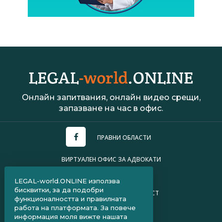
Онлайн запитвания, онлайн видео срещи,
запазване на час в офис.
ПРАВНИ ОБЛАСТИ
ВИРТУАЛЕН ОФИС ЗА АДВОКАТИ
УСЛОВИЯ ЗА ПОЛЗВАНЕ
LEGAL-world.ONLINE използва
бисквитки, за да подобри
ПОЛИТИКА ЗА ПОВЕРИТЕЛНОСТ
функционалността и правилната
работа на платформата. За повече
ЧЗВ ЗА КЛИЕНТИ
информация моля вижте нашата