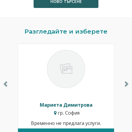
НОВО ТЪРСЕНЕ
Previous
N
Разгледайте и изберете
Мариета Димитрова
гр. София
Временно не предлага услуги.