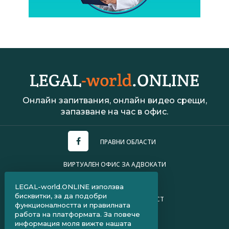
Онлайн запитвания, онлайн видео срещи,
запазване на час в офис.
ПРАВНИ ОБЛАСТИ
ВИРТУАЛЕН ОФИС ЗА АДВОКАТИ
УСЛОВИЯ ЗА ПОЛЗВАНЕ
LEGAL-world.ONLINE използва
бисквитки, за да подобри
ПОЛИТИКА ЗА ПОВЕРИТЕЛНОСТ
функционалността и правилната
работа на платформата. За повече
ЧЗВ ЗА КЛИЕНТИ
информация моля вижте нашата