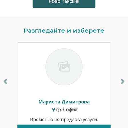
НОВО ТЪРСЕНЕ
Previous
N
Разгледайте и изберете
Мариета Димитрова
гр. София
Временно не предлага услуги.