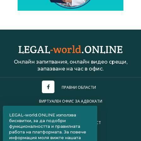
Онлайн запитвания, онлайн видео срещи,
запазване на час в офис.
ПРАВНИ ОБЛАСТИ
ВИРТУАЛЕН ОФИС ЗА АДВОКАТИ
УСЛОВИЯ ЗА ПОЛЗВАНЕ
LEGAL-world.ONLINE използва
бисквитки, за да подобри
ПОЛИТИКА ЗА ПОВЕРИТЕЛНОСТ
функционалността и правилната
работа на платформата. За повече
ЧЗВ ЗА КЛИЕНТИ
информация моля вижте нашата