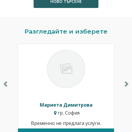
НОВО ТЪРСЕНЕ
Previous
N
Разгледайте и изберете
Мариета Димитрова
гр. София
Временно не предлага услуги.