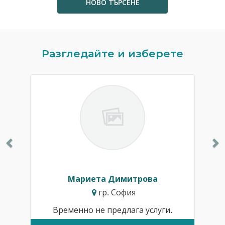
НОВО ТЪРСЕНЕ
Previous
N
Разгледайте и изберете
Мариета Димитрова
гр. София
Временно не предлага услуги.