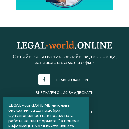
Онлайн запитвания, онлайн видео срещи,
запазване на час в офис.
ПРАВНИ ОБЛАСТИ
ВИРТУАЛЕН ОФИС ЗА АДВОКАТИ
УСЛОВИЯ ЗА ПОЛЗВАНЕ
LEGAL-world.ONLINE използва
бисквитки, за да подобри
ПОЛИТИКА ЗА ПОВЕРИТЕЛНОСТ
функционалността и правилната
работа на платформата. За повече
ЧЗВ ЗА КЛИЕНТИ
информация моля вижте нашата