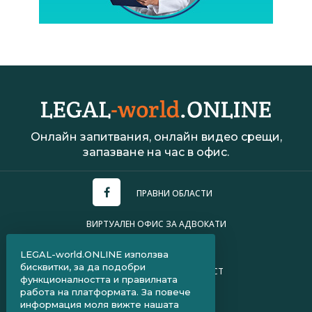
Онлайн запитвания, онлайн видео срещи,
запазване на час в офис.
ПРАВНИ ОБЛАСТИ
ВИРТУАЛЕН ОФИС ЗА АДВОКАТИ
УСЛОВИЯ ЗА ПОЛЗВАНЕ
LEGAL-world.ONLINE използва
бисквитки, за да подобри
ПОЛИТИКА ЗА ПОВЕРИТЕЛНОСТ
функционалността и правилната
работа на платформата. За повече
ЧЗВ ЗА КЛИЕНТИ
информация моля вижте нашата