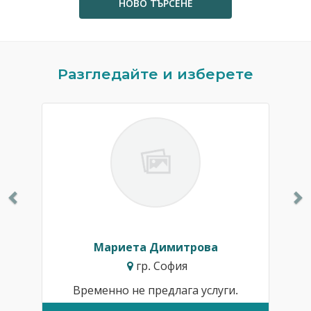
НОВО ТЪРСЕНЕ
Previous
N
Разгледайте и изберете
Мариета Димитрова
гр. София
Временно не предлага услуги.