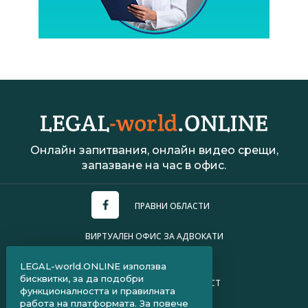
Онлайн запитвания, онлайн видео срещи,
запазване на час в офис.
ПРАВНИ ОБЛАСТИ
ВИРТУАЛЕН ОФИС ЗА АДВОКАТИ
УСЛОВИЯ ЗА ПОЛЗВАНЕ
LEGAL-world.ONLINE използва
бисквитки, за да подобри
ПОЛИТИКА ЗА ПОВЕРИТЕЛНОСТ
функционалността и правилната
работа на платформата. За повече
ЧЗВ ЗА КЛИЕНТИ