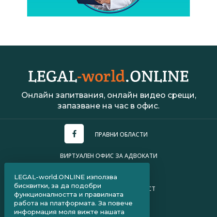
Онлайн запитвания, онлайн видео срещи,
запазване на час в офис.
ПРАВНИ ОБЛАСТИ
ВИРТУАЛЕН ОФИС ЗА АДВОКАТИ
УСЛОВИЯ ЗА ПОЛЗВАНЕ
LEGAL-world.ONLINE използва
бисквитки, за да подобри
ПОЛИТИКА ЗА ПОВЕРИТЕЛНОСТ
функционалността и правилната
работа на платформата. За повече
ЧЗВ ЗА КЛИЕНТИ
информация моля вижте нашата