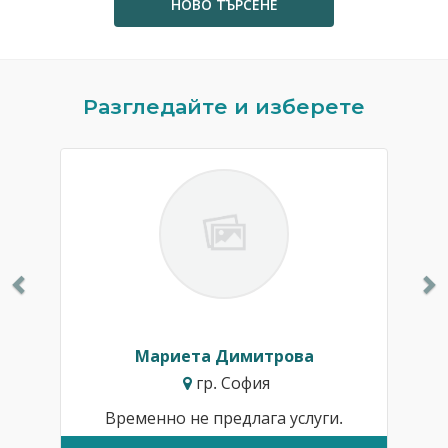
НОВО ТЪРСЕНЕ
Previous
N
Разгледайте и изберете
Мариета Димитрова
гр. София
Временно не предлага услуги.