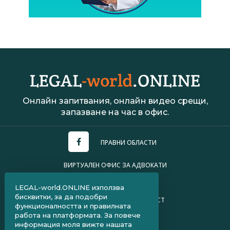
Онлайн запитвания, онлайн видео срещи,
запазване на час в офис.
ПРАВНИ ОБЛАСТИ
ВИРТУАЛЕН ОФИС ЗА АДВОКАТИ
УСЛОВИЯ ЗА ПОЛЗВАНЕ
LEGAL-world.ONLINE използва
бисквитки, за да подобри
ПОЛИТИКА ЗА ПОВЕРИТЕЛНОСТ
функционалността и правилната
работа на платформата. За повече
ЧЗВ ЗА КЛИЕНТИ
информация моля вижте нашата