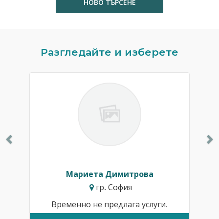
НОВО ТЪРСЕНЕ
Previous
N
Разгледайте и изберете
Мариета Димитрова
гр. София
Временно не предлага услуги.