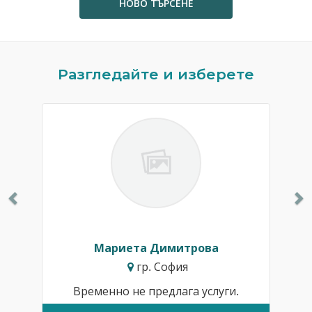
НОВО ТЪРСЕНЕ
Previous
N
Разгледайте и изберете
Мариета Димитрова
гр. София
Временно не предлага услуги.