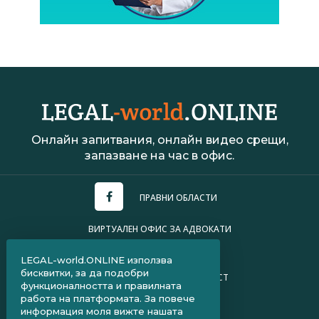
Онлайн запитвания, онлайн видео срещи,
запазване на час в офис.
ПРАВНИ ОБЛАСТИ
ВИРТУАЛЕН ОФИС ЗА АДВОКАТИ
УСЛОВИЯ ЗА ПОЛЗВАНЕ
LEGAL-world.ONLINE използва
бисквитки, за да подобри
ПОЛИТИКА ЗА ПОВЕРИТЕЛНОСТ
функционалността и правилната
работа на платформата. За повече
ЧЗВ ЗА КЛИЕНТИ
информация моля вижте нашата