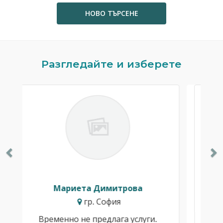
НОВО ТЪРСЕНЕ
Previous
N
Разгледайте и изберете
 Димитрова
Ивайло Балканск
. София
гр. София
предлага услуги.
Временно не предлага ус