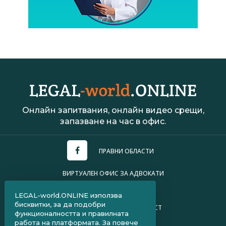
Ивелина Христов
гр. Шумен
Онлайн запитвания, онлайн видео срещи,
Временно не предлага ус
запазване на час в офис.
ВИЖ ПРОФИЛ
ПРАВНИ ОБЛАСТИ
ВИРТУАЛЕН ОФИС ЗА АДВОКАТИ
УСЛОВИЯ ЗА ПОЛЗВАНЕ
LEGAL-world.ONLINE използва
бисквитки, за да подобри
ПОЛИТИКА ЗА ПОВЕРИТЕЛНОСТ
функционалността и правилната
работа на платформата. За повече
ЧЗВ ЗА КЛИЕНТИ