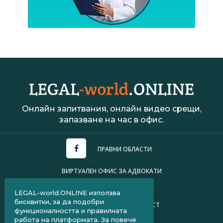
Онлайн запитвания, онлайн видео срещи,
запазване на час в офис.
ПРАВНИ ОБЛАСТИ
ВИРТУАЛЕН ОФИС ЗА АДВОКАТИ
УСЛОВИЯ ЗА ПОЛЗВАНЕ
LEGAL-world.ONLINE използва
бисквитки, за да подобри
ПОЛИТИКА ЗА ПОВЕРИТЕЛНОСТ
функционалността и правилната
работа на платформата. За повече
ЧЗВ ЗА КЛИЕНТИ