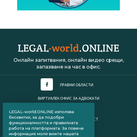
Онлайн запитвания, онлайн видео срещи,
запазване на час в офис.
ПРАВНИ ОБЛАСТИ
ВИРТУАЛЕН ОФИС ЗА АДВОКАТИ
УСЛОВИЯ ЗА ПОЛЗВАНЕ
LEGAL-world.ONLINE използва
бисквитки, за да подобри
ПОЛИТИКА ЗА ПОВЕРИТЕЛНОСТ
функционалността и правилната
работа на платформата. За повече
ЧЗВ ЗА КЛИЕНТИ
информация моля вижте нашата