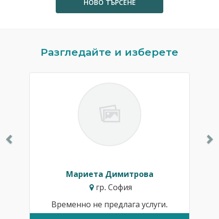
НОВО ТЪРСЕНЕ
Previous
N
Разгледайте и изберете
Мариета Димитрова
гр. София
Временно не предлага услуги.