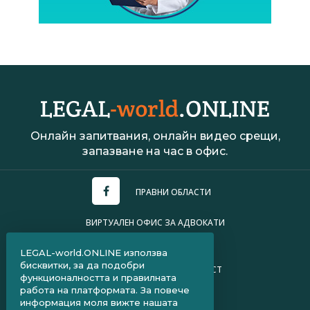
Онлайн запитвания, онлайн видео срещи,
запазване на час в офис.
ПРАВНИ ОБЛАСТИ
ВИРТУАЛЕН ОФИС ЗА АДВОКАТИ
УСЛОВИЯ ЗА ПОЛЗВАНЕ
LEGAL-world.ONLINE използва
бисквитки, за да подобри
ПОЛИТИКА ЗА ПОВЕРИТЕЛНОСТ
функционалността и правилната
работа на платформата. За повече
ЧЗВ ЗА КЛИЕНТИ
информация моля вижте нашата