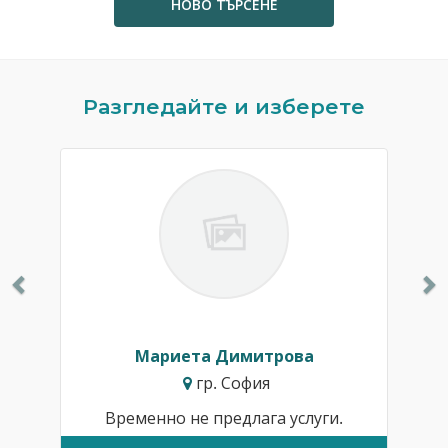
НОВО ТЪРСЕНЕ
Previous
N
Разгледайте и изберете
Мариета Димитрова
гр. София
Временно не предлага услуги.