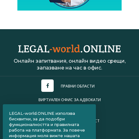
Онлайн запитвания, онлайн видео срещи,
запазване на час в офис.
ПРАВНИ ОБЛАСТИ
ВИРТУАЛЕН ОФИС ЗА АДВОКАТИ
УСЛОВИЯ ЗА ПОЛЗВАНЕ
LEGAL-world.ONLINE използва
бисквитки, за да подобри
ПОЛИТИКА ЗА ПОВЕРИТЕЛНОСТ
функционалността и правилната
работа на платформата. За повече
ЧЗВ ЗА КЛИЕНТИ
информация моля вижте нашата