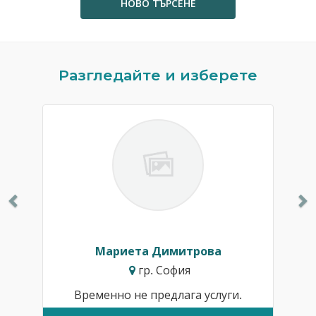
НОВО ТЪРСЕНЕ
Previous
N
Разгледайте и изберете
Мариета Димитрова
гр. София
Временно не предлага услуги.