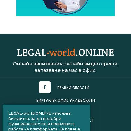
Онлайн запитвания, онлайн видео срещи,
запазване на час в офис.
ПРАВНИ ОБЛАСТИ
ВИРТУАЛЕН ОФИС ЗА АДВОКАТИ
УСЛОВИЯ ЗА ПОЛЗВАНЕ
LEGAL-world.ONLINE използва
бисквитки, за да подобри
ПОЛИТИКА ЗА ПОВЕРИТЕЛНОСТ
функционалността и правилната
работа на платформата. За повече
ЧЗВ ЗА КЛИЕНТИ