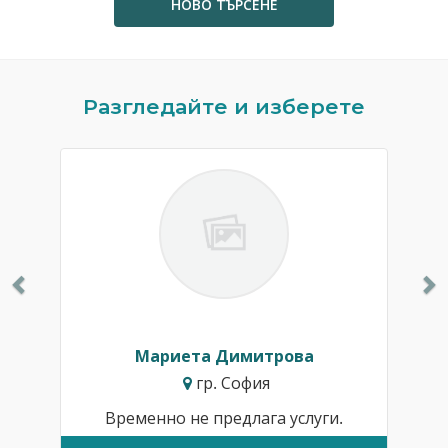
НОВО ТЪРСЕНЕ
Previous
N
Разгледайте и изберете
Мариета Димитрова
гр. София
Временно не предлага услуги.