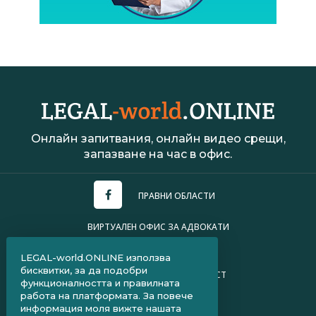
Онлайн запитвания, онлайн видео срещи,
запазване на час в офис.
ПРАВНИ ОБЛАСТИ
ВИРТУАЛЕН ОФИС ЗА АДВОКАТИ
УСЛОВИЯ ЗА ПОЛЗВАНЕ
LEGAL-world.ONLINE използва
бисквитки, за да подобри
ПОЛИТИКА ЗА ПОВЕРИТЕЛНОСТ
функционалността и правилната
работа на платформата. За повече
ЧЗВ ЗА КЛИЕНТИ
информация моля вижте нашата