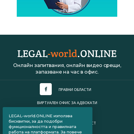
Онлайн запитвания, онлайн видео срещи,
запазване на час в офис.
ПРАВНИ ОБЛАСТИ
ВИРТУАЛЕН ОФИС ЗА АДВОКАТИ
УСЛОВИЯ ЗА ПОЛЗВАНЕ
LEGAL-world.ONLINE използва
бисквитки, за да подобри
ПОЛИТИКА ЗА ПОВЕРИТЕЛНОСТ
функционалността и правилната
работа на платформата. За повече
ЧЗВ ЗА КЛИЕНТИ