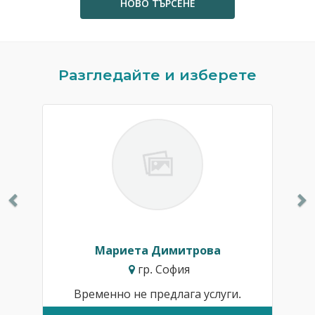
НОВО ТЪРСЕНЕ
Previous
N
Разгледайте и изберете
Мариета Димитрова
гр. София
Временно не предлага услуги.