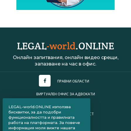
Онлайн запитвания, онлайн видео срещи,
запазване на час в офис.
ПРАВНИ ОБЛАСТИ
ВИРТУАЛЕН ОФИС ЗА АДВОКАТИ
УСЛОВИЯ ЗА ПОЛЗВАНЕ
LEGAL-world.ONLINE използва
бисквитки, за да подобри
ПОЛИТИКА ЗА ПОВЕРИТЕЛНОСТ
функционалността и правилната
работа на платформата. За повече
ЧЗВ ЗА КЛИЕНТИ
информация моля вижте нашата