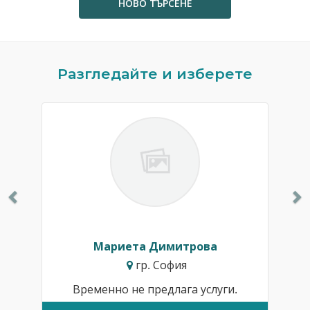
НОВО ТЪРСЕНЕ
Previous
N
Разгледайте и изберете
Мариета Димитрова
гр. София
Временно не предлага услуги.