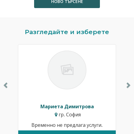
НОВО ТЪРСЕНЕ
Previous
N
Разгледайте и изберете
Мариета Димитрова
гр. София
Временно не предлага услуги.