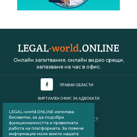
Онлайн запитвания, онлайн видео срещи,
запазване на час в офис.
ПРАВНИ ОБЛАСТИ
ВИРТУАЛЕН ОФИС ЗА АДВОКАТИ
УСЛОВИЯ ЗА ПОЛЗВАНЕ
LEGAL-world.ONLINE използва
бисквитки, за да подобри
ПОЛИТИКА ЗА ПОВЕРИТЕЛНОСТ
функционалността и правилната
работа на платформата. За повече
ЧЗВ ЗА КЛИЕНТИ
информация моля вижте нашата