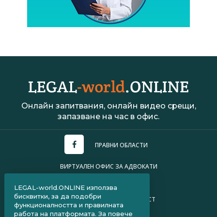
Онлайн запитвания, онлайн видео срещи,
запазване на час в офис.
ПРАВНИ ОБЛАСТИ
ВИРТУАЛЕН ОФИС ЗА АДВОКАТИ
УСЛОВИЯ ЗА ПОЛЗВАНЕ
LEGAL-world.ONLINE използва
бисквитки, за да подобри
ПОЛИТИКА ЗА ПОВЕРИТЕЛНОСТ
функционалността и правилната
работа на платформата. За повече
ЧЗВ ЗА КЛИЕНТИ