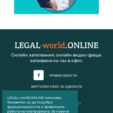
Онлайн запитвания, онлайн видео срещи,
запазване на час в офис.
ПРАВНИ ОБЛАСТИ
ВИРТУАЛЕН ОФИС ЗА АДВОКАТИ
УСЛОВИЯ ЗА ПОЛЗВАНЕ
LEGAL-world.ONLINE използва
бисквитки, за да подобри
ПОЛИТИКА ЗА ПОВЕРИТЕЛНОСТ
функционалността и правилната
работа на платформата. За повече
ЧЗВ ЗА КЛИЕНТИ