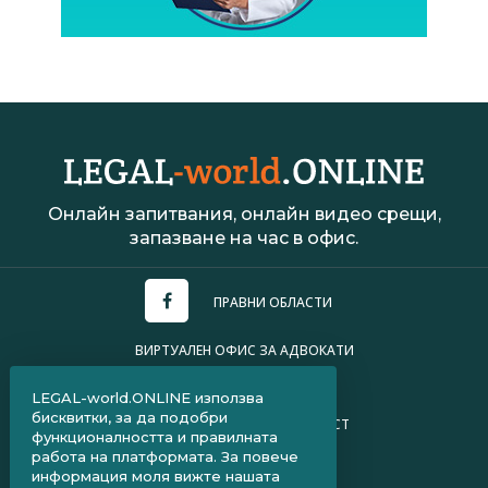
Онлайн запитвания, онлайн видео срещи,
запазване на час в офис.
ПРАВНИ ОБЛАСТИ
ВИРТУАЛЕН ОФИС ЗА АДВОКАТИ
УСЛОВИЯ ЗА ПОЛЗВАНЕ
LEGAL-world.ONLINE използва
бисквитки, за да подобри
ПОЛИТИКА ЗА ПОВЕРИТЕЛНОСТ
функционалността и правилната
работа на платформата. За повече
ЧЗВ ЗА КЛИЕНТИ
информация моля вижте нашата