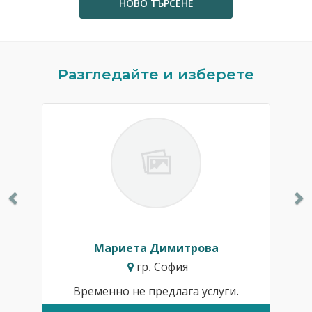
НОВО ТЪРСЕНЕ
Previous
N
Разгледайте и изберете
Мариета Димитрова
гр. София
Временно не предлага услуги.