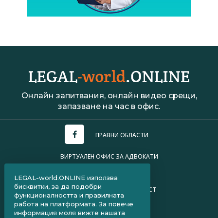
Онлайн запитвания, онлайн видео срещи,
запазване на час в офис.
ПРАВНИ ОБЛАСТИ
ВИРТУАЛЕН ОФИС ЗА АДВОКАТИ
УСЛОВИЯ ЗА ПОЛЗВАНЕ
LEGAL-world.ONLINE използва
бисквитки, за да подобри
ПОЛИТИКА ЗА ПОВЕРИТЕЛНОСТ
функционалността и правилната
работа на платформата. За повече
ЧЗВ ЗА КЛИЕНТИ
информация моля вижте нашата