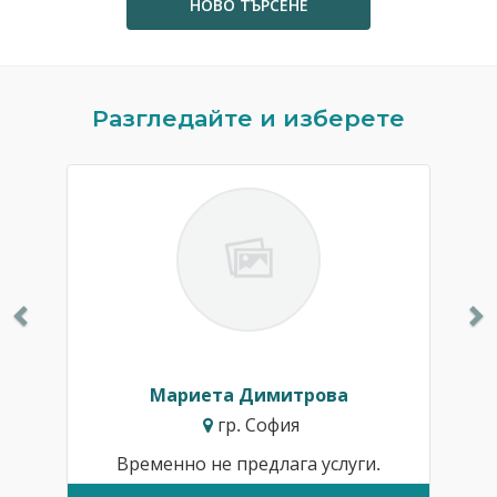
НОВО ТЪРСЕНЕ
Previous
N
Разгледайте и изберете
Мариета Димитрова
гр. София
Временно не предлага услуги.