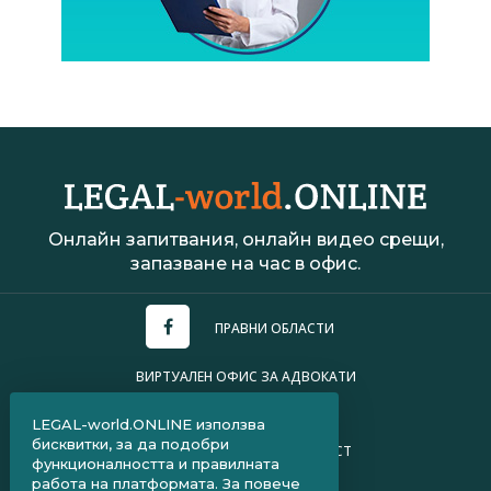
Онлайн запитвания, онлайн видео срещи,
запазване на час в офис.
ПРАВНИ ОБЛАСТИ
ВИРТУАЛЕН ОФИС ЗА АДВОКАТИ
УСЛОВИЯ ЗА ПОЛЗВАНЕ
LEGAL-world.ONLINE използва
бисквитки, за да подобри
ПОЛИТИКА ЗА ПОВЕРИТЕЛНОСТ
функционалността и правилната
работа на платформата. За повече
ЧЗВ ЗА КЛИЕНТИ