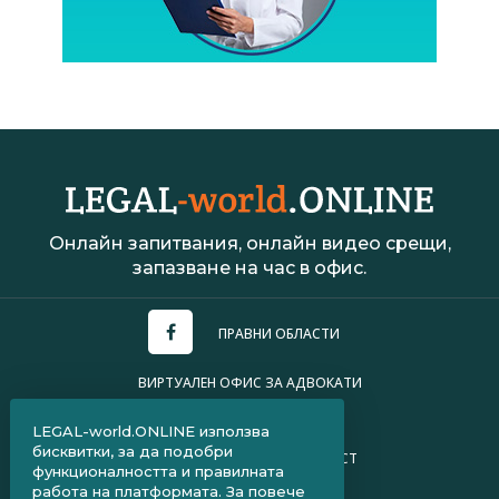
Онлайн запитвания, онлайн видео срещи,
запазване на час в офис.
ПРАВНИ ОБЛАСТИ
ВИРТУАЛЕН ОФИС ЗА АДВОКАТИ
УСЛОВИЯ ЗА ПОЛЗВАНЕ
LEGAL-world.ONLINE използва
бисквитки, за да подобри
ПОЛИТИКА ЗА ПОВЕРИТЕЛНОСТ
функционалността и правилната
работа на платформата. За повече
ЧЗВ ЗА КЛИЕНТИ