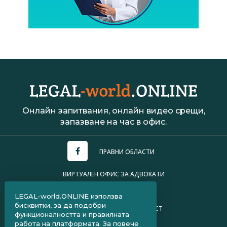
Онлайн запитвания, онлайн видео срещи,
запазване на час в офис.
ПРАВНИ ОБЛАСТИ
ВИРТУАЛЕН ОФИС ЗА АДВОКАТИ
УСЛОВИЯ ЗА ПОЛЗВАНЕ
LEGAL-world.ONLINE използва
бисквитки, за да подобри
ПОЛИТИКА ЗА ПОВЕРИТЕЛНОСТ
функционалността и правилната
работа на платформата. За повече
ЧЗВ ЗА КЛИЕНТИ