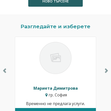
НОВО ТЪРСЕНЕ
Previous
N
Разгледайте и изберете
Мариета Димитрова
гр. София
Временно не предлага услуги.