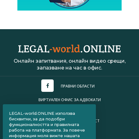
Онлайн запитвания, онлайн видео срещи,
запазване на час в офис.
ПРАВНИ ОБЛАСТИ
ВИРТУАЛЕН ОФИС ЗА АДВОКАТИ
УСЛОВИЯ ЗА ПОЛЗВАНЕ
LEGAL-world.ONLINE използва
бисквитки, за да подобри
ПОЛИТИКА ЗА ПОВЕРИТЕЛНОСТ
функционалността и правилната
работа на платформата. За повече
ЧЗВ ЗА КЛИЕНТИ
информация моля вижте нашата