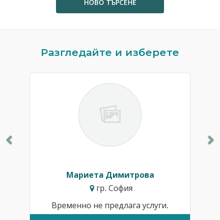
НОВО ТЪРСЕНЕ
Previous
N
Разгледайте и изберете
Мариета Димитрова
гр. София
Временно не предлага услуги.