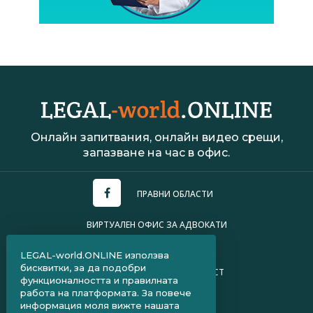
Онлайн запитвания, онлайн видео срещи,
запазване на час в офис.
ПРАВНИ ОБЛАСТИ
ВИРТУАЛЕН ОФИС ЗА АДВОКАТИ
УСЛОВИЯ ЗА ПОЛЗВАНЕ
LEGAL-world.ONLINE използва
бисквитки, за да подобри
ПОЛИТИКА ЗА ПОВЕРИТЕЛНОСТ
функционалността и правилната
работа на платформата. За повече
ЧЗВ ЗА КЛИЕНТИ
информация моля вижте нашата