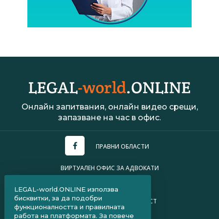
Онлайн запитвания, онлайн видео срещи,
запазване на час в офис.
ПРАВНИ ОБЛАСТИ
ВИРТУАЛЕН ОФИС ЗА АДВОКАТИ
УСЛОВИЯ ЗА ПОЛЗВАНЕ
LEGAL-world.ONLINE използва
бисквитки, за да подобри
ПОЛИТИКА ЗА ПОВЕРИТЕЛНОСТ
функционалността и правилната
работа на платформата. За повече
ЧЗВ ЗА КЛИЕНТИ