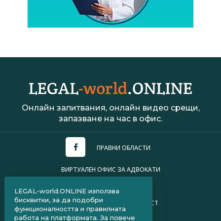
Онлайн запитвания, онлайн видео срещи,
запазване на час в офис.
ПРАВНИ ОБЛАСТИ
ВИРТУАЛЕН ОФИС ЗА АДВОКАТИ
УСЛОВИЯ ЗА ПОЛЗВАНЕ
LEGAL-world.ONLINE използва
бисквитки, за да подобри
ПОЛИТИКА ЗА ПОВЕРИТЕЛНОСТ
функционалността и правилната
работа на платформата. За повече
ЧЗВ ЗА КЛИЕНТИ