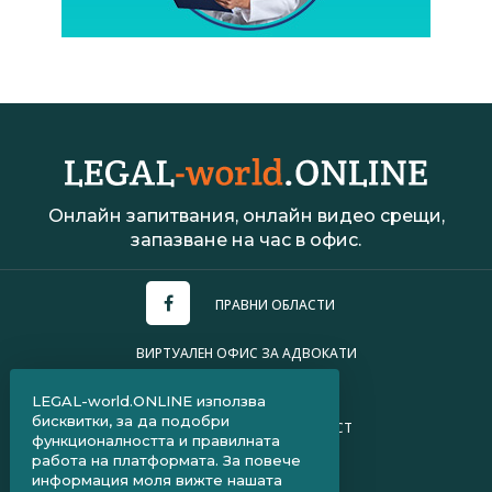
Онлайн запитвания, онлайн видео срещи,
запазване на час в офис.
ПРАВНИ ОБЛАСТИ
ВИРТУАЛЕН ОФИС ЗА АДВОКАТИ
УСЛОВИЯ ЗА ПОЛЗВАНЕ
LEGAL-world.ONLINE използва
бисквитки, за да подобри
ПОЛИТИКА ЗА ПОВЕРИТЕЛНОСТ
функционалността и правилната
работа на платформата. За повече
ЧЗВ ЗА КЛИЕНТИ
информация моля вижте нашата