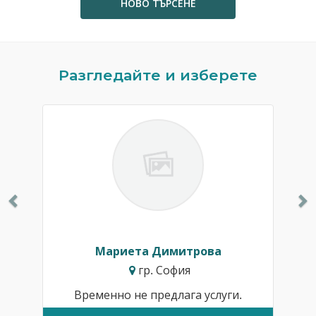
НОВО ТЪРСЕНЕ
Previous
N
Разгледайте и изберете
Мариета Димитрова
гр. София
Временно не предлага услуги.